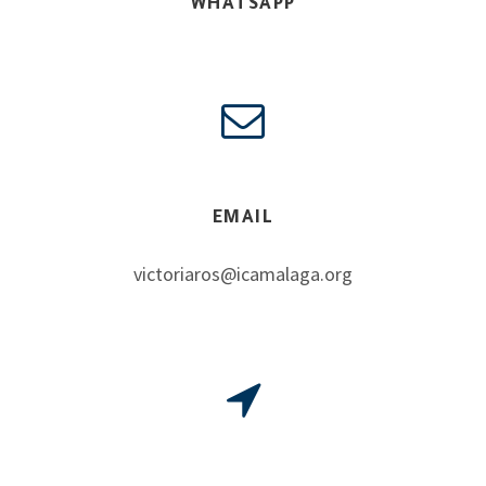
WHATSAPP
EMAIL
victoriaros@icamalaga.org